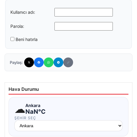
Kullanıcı adı:
Parola:
Beni hatırla
Paylaş:
Hava Durumu
☁
Ankara
NaN°C
ŞEHIR SEÇ