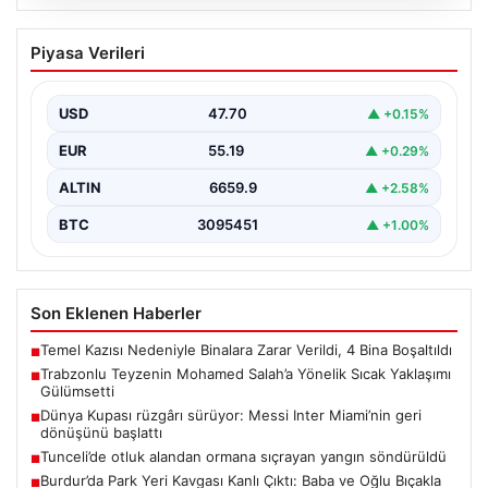
07.08.2026
Trabzonlu Teyzenin Mohamed Salah’a
Piyasa Verileri
Yönelik Sıcak Yaklaşımı Gülümsetti
Trabzonspor’un yeni transferi, dünya yıldızı Mohamed
Salah, bir reklam filmi çekimi için Trabzon'un Araklı…
USD
47.70
▲ +0.15%
EUR
55.19
▲ +0.29%
ALTIN
6659.9
▲ +2.58%
BTC
3095451
▲ +1.00%
Son Eklenen Haberler
Temel Kazısı Nedeniyle Binalara Zarar Verildi, 4 Bina Boşaltıldı
■
Trabzonlu Teyzenin Mohamed Salah’a Yönelik Sıcak Yaklaşımı
■
Gülümsetti
Dünya Kupası rüzgârı sürüyor: Messi Inter Miami’nin geri
■
dönüşünü başlattı
Tunceli’de otluk alandan ormana sıçrayan yangın söndürüldü
■
Burdur’da Park Yeri Kavgası Kanlı Çıktı: Baba ve Oğlu Bıçakla
■