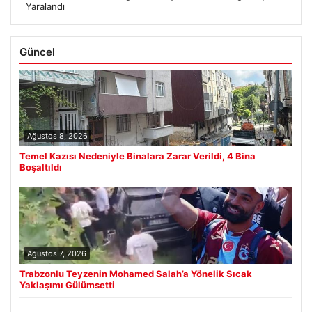
Yaralandı
Güncel
Ağustos 8, 2026
Temel Kazısı Nedeniyle Binalara Zarar Verildi, 4 Bina
Boşaltıldı
Ağustos 7, 2026
Trabzonlu Teyzenin Mohamed Salah’a Yönelik Sıcak
Yaklaşımı Gülümsetti