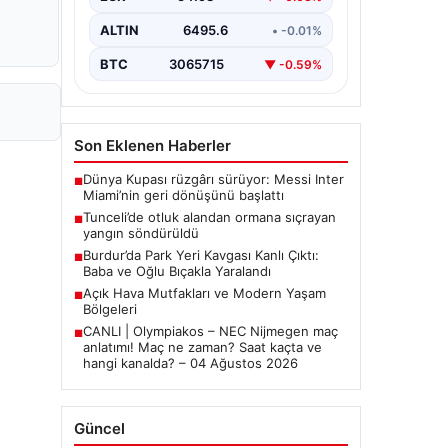
ALTIN
6495.6
• -0.01%
BTC
3065715
▼ -0.59%
Son Eklenen Haberler
Dünya Kupası rüzgârı sürüyor: Messi Inter
■
Miami’nin geri dönüşünü başlattı
Tunceli’de otluk alandan ormana sıçrayan
■
yangın söndürüldü
Burdur’da Park Yeri Kavgası Kanlı Çıktı:
■
Baba ve Oğlu Bıçakla Yaralandı
Açık Hava Mutfakları ve Modern Yaşam
■
Bölgeleri
CANLI | Olympiakos – NEC Nijmegen maç
■
anlatımı! Maç ne zaman? Saat kaçta ve
hangi kanalda? – 04 Ağustos 2026
Güncel