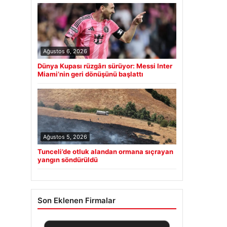
Ağustos 6, 2026
Dünya Kupası rüzgârı sürüyor: Messi Inter
Miami’nin geri dönüşünü başlattı
Ağustos 5, 2026
Tunceli’de otluk alandan ormana sıçrayan
yangın söndürüldü
Son Eklenen Firmalar