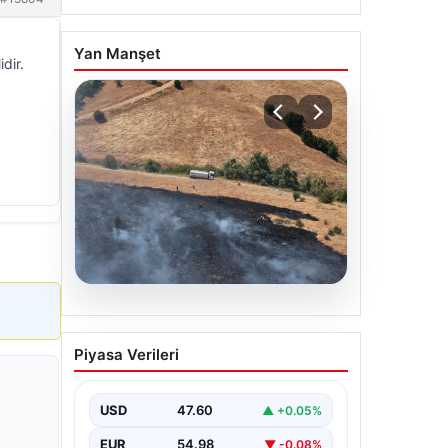
Yan Manşet
dir.
05.08.2026
Tunceli’de otluk alandan
Piyasa Verileri
ormana sıçrayan yangın
söndürüldü
USD
47.60
▲ +0.05%
EUR
54.98
▼ -0.08%