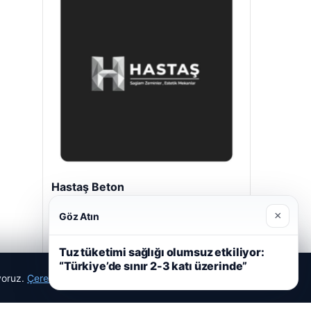
Hastaş Beton
Mayıs 26, 2026
×
Göz Atın
Tuz tüketimi sağlığı olumsuz etkiliyor:
“Türkiye’de sınır 2-3 katı üzerinde”
ıyoruz.
Çerez Politikamız
Reddet
Kabul Et