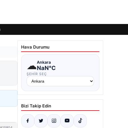
ı
Hava Durumu
☁
Ankara
NaN°C
ŞEHIR SEÇ
Bizi Takip Edin
#15804