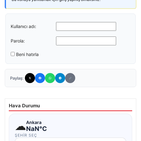
Kullanıcı adı:
Parola:
Beni hatırla
Paylaş:
Hava Durumu
☁
Ankara
NaN°C
ŞEHIR SEÇ