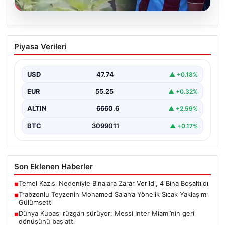
07.08.2026
Trabzonlu Teyzenin Mohamed Salah’a
Piyasa Verileri
Yönelik Sıcak Yaklaşımı Gülümsetti
Trabzonspor’un yeni transferi, dünya yıldızı Mohamed
Salah, bir reklam filmi çekimi için Trabzon'un Araklı…
USD
47.74
▲ +0.18%
EUR
55.25
▲ +0.32%
ALTIN
6660.6
▲ +2.59%
BTC
3099011
▲ +0.17%
Son Eklenen Haberler
Temel Kazısı Nedeniyle Binalara Zarar Verildi, 4 Bina Boşaltıldı
■
Trabzonlu Teyzenin Mohamed Salah’a Yönelik Sıcak Yaklaşımı
■
Gülümsetti
Dünya Kupası rüzgârı sürüyor: Messi Inter Miami’nin geri
■
dönüşünü başlattı