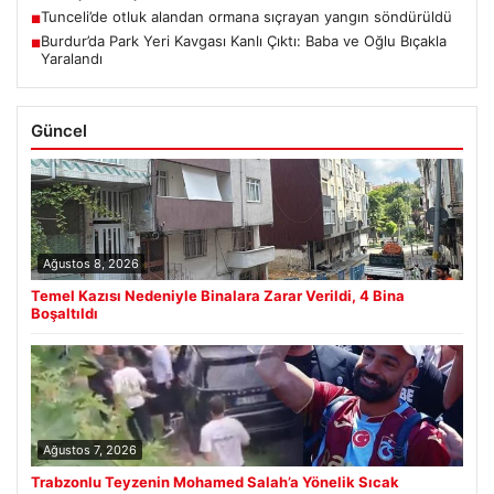
Tunceli’de otluk alandan ormana sıçrayan yangın söndürüldü
■
Burdur’da Park Yeri Kavgası Kanlı Çıktı: Baba ve Oğlu Bıçakla
■
Yaralandı
Güncel
Ağustos 8, 2026
Temel Kazısı Nedeniyle Binalara Zarar Verildi, 4 Bina
Boşaltıldı
Ağustos 7, 2026
Trabzonlu Teyzenin Mohamed Salah’a Yönelik Sıcak