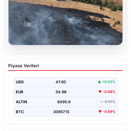
05.08.2026
Tunceli’de otluk alandan ormana
Piyasa Verileri
sıçrayan yangın söndürüldü
USD
47.60
▲ +0.05%
EUR
54.98
▼ -0.08%
ALTIN
6495.6
• -0.01%
BTC
3065715
▼ -0.59%