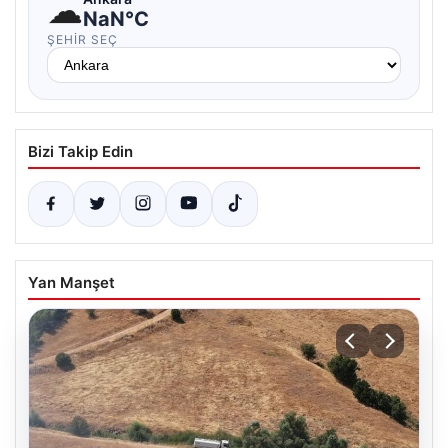
☁
NaN°C
ŞEHIR SEÇ
Bizi Takip Edin
Yan Manşet