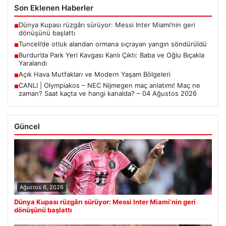
Son Eklenen Haberler
Dünya Kupası rüzgârı sürüyor: Messi Inter Miami’nin geri
■
dönüşünü başlattı
Tunceli’de otluk alandan ormana sıçrayan yangın söndürüldü
■
Burdur’da Park Yeri Kavgası Kanlı Çıktı: Baba ve Oğlu Bıçakla
■
Yaralandı
Açık Hava Mutfakları ve Modern Yaşam Bölgeleri
■
CANLI | Olympiakos – NEC Nijmegen maç anlatımı! Maç ne
■
zaman? Saat kaçta ve hangi kanalda? – 04 Ağustos 2026
Güncel
Ağustos 6, 2026
Dünya Kupası rüzgârı sürüyor: Messi Inter Miami’nin geri
dönüşünü başlattı