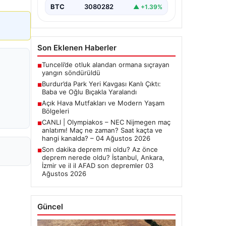
BTC
3080282
▲ +1.39%
Son Eklenen Haberler
Tunceli’de otluk alandan ormana sıçrayan
■
yangın söndürüldü
Burdur’da Park Yeri Kavgası Kanlı Çıktı:
■
Baba ve Oğlu Bıçakla Yaralandı
Açık Hava Mutfakları ve Modern Yaşam
■
Bölgeleri
CANLI | Olympiakos – NEC Nijmegen maç
■
anlatımı! Maç ne zaman? Saat kaçta ve
hangi kanalda? – 04 Ağustos 2026
Son dakika deprem mi oldu? Az önce
■
deprem nerede oldu? İstanbul, Ankara,
İzmir ve il il AFAD son depremler 03
Ağustos 2026
Güncel