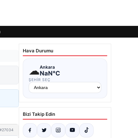
ı
Hava Durumu
☁
Ankara
NaN°C
ŞEHIR SEÇ
Bizi Takip Edin
#27034