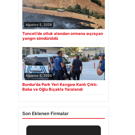
Ağustos 5, 2026
Tunceli’de otluk alandan ormana sıçrayan
yangın söndürüldü
Ağustos 5, 2026
Burdur’da Park Yeri Kavgası Kanlı Çıktı:
Baba ve Oğlu Bıçakla Yaralandı
Son Eklenen Firmalar