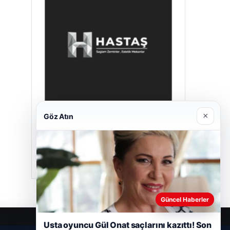
×
Göz Atın
Hastaş Beton
Mayıs 26, 2026
Güncel Haberler
Usta oyuncu Gül Onat saçlarını kazıttı! Son