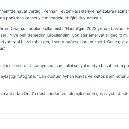
 Annem”de hayat verdiği ‘Perihan Teyze’ karakteriyle hafızalara kazına
rda pankreas kanseriyle mücadele ettiğini duyurmuştu.
lirten Onat şu ifadeleri kullanmıştı: ”Hastalığım 2023 yılında başladı. 
nseri. Niye ben demedim Kabullendim. Çok ağır ameliyatlar geçirdim.
dyoterapi bir yıl rahat geçti sonra bağırsaklara nüksetti. Gene çok a
r.”
çlarını kestirdi. Usta oyuncu, son halini sosyal medya hesabından pay
ylaştığı fotoğrafa, “Can dostum Ayhan Kavas ve keltoş ben” notunu
in ardından Onat’a dostlarından ve takipçilerinden çok sayıda deste