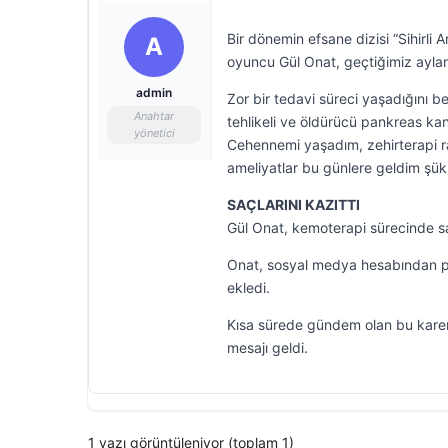
Bir dönemin efsane dizisi “Sihirli
A
oyuncu Gül Onat, geçtiğimiz ayla
admin
Zor bir tedavi süreci yaşadığını be
Anahtar
tehlikeli ve öldürücü pankreas ka
yönetici
Cehennemi yaşadım, zehirterapi ra
ameliyatlar bu günlere geldim şükü
SAÇLARINI KAZITTI
Gül Onat, kemoterapi sürecinde sa
Onat, sosyal medya hesabından pa
ekledi.
Kısa sürede gündem olan bu karen
mesajı geldi.
1 yazı görüntüleniyor (toplam 1)