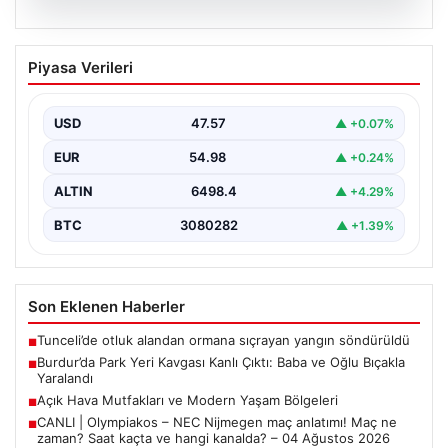
05.08.2026
Burdur’da Park Yeri Kavgası Kanlı Çıktı:
Piyasa Verileri
Baba ve Oğlu Bıçakla Yaralandı
Burdur merkezinde araç park etme konusunda yaşanan
anlaşmazlık, komşular arasında kısa sürede büyüyerek
USD
47.57
▲ +0.07%
kanlı…
EUR
54.98
▲ +0.24%
ALTIN
6498.4
▲ +4.29%
BTC
3080282
▲ +1.39%
Son Eklenen Haberler
Tunceli’de otluk alandan ormana sıçrayan yangın söndürüldü
■
Burdur’da Park Yeri Kavgası Kanlı Çıktı: Baba ve Oğlu Bıçakla
■
Yaralandı
Açık Hava Mutfakları ve Modern Yaşam Bölgeleri
■
CANLI | Olympiakos – NEC Nijmegen maç anlatımı! Maç ne
■
zaman? Saat kaçta ve hangi kanalda? – 04 Ağustos 2026