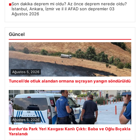
Son dakika deprem mi oldu? Az önce deprem nerede oldu?
■
İstanbul, Ankara, İzmir ve il il AFAD son depremler 03
Ağustos 2026
Güncel
Ağustos 5, 2026
Tunceli’de otluk alandan ormana sıçrayan yangın söndürüldü
Ağustos 5, 2026
Burdur’da Park Yeri Kavgası Kanlı Çıktı: Baba ve Oğlu Bıçakla
Yaralandı