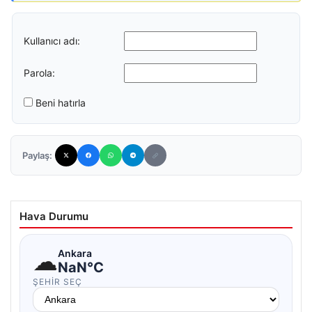
Kullanıcı adı:
Parola:
Beni hatırla
Paylaş:
Hava Durumu
☁
Ankara
NaN°C
ŞEHIR SEÇ