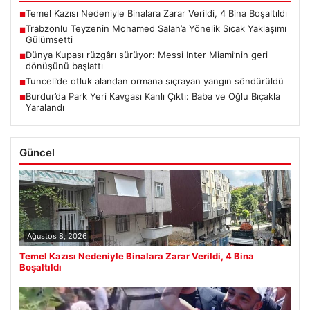
Temel Kazısı Nedeniyle Binalara Zarar Verildi, 4 Bina Boşaltıldı
■
Trabzonlu Teyzenin Mohamed Salah’a Yönelik Sıcak Yaklaşımı
■
Gülümsetti
Dünya Kupası rüzgârı sürüyor: Messi Inter Miami’nin geri
■
dönüşünü başlattı
Tunceli’de otluk alandan ormana sıçrayan yangın söndürüldü
■
Burdur’da Park Yeri Kavgası Kanlı Çıktı: Baba ve Oğlu Bıçakla
■
Yaralandı
Güncel
Ağustos 8, 2026
Temel Kazısı Nedeniyle Binalara Zarar Verildi, 4 Bina
Boşaltıldı