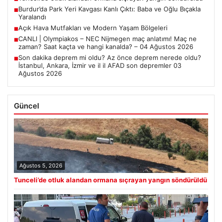
Burdur’da Park Yeri Kavgası Kanlı Çıktı: Baba ve Oğlu Bıçakla
■
Yaralandı
Açık Hava Mutfakları ve Modern Yaşam Bölgeleri
■
CANLI | Olympiakos – NEC Nijmegen maç anlatımı! Maç ne
■
zaman? Saat kaçta ve hangi kanalda? – 04 Ağustos 2026
Son dakika deprem mi oldu? Az önce deprem nerede oldu?
■
İstanbul, Ankara, İzmir ve il il AFAD son depremler 03
Ağustos 2026
Güncel
Ağustos 5, 2026
Tunceli’de otluk alandan ormana sıçrayan yangın söndürüldü