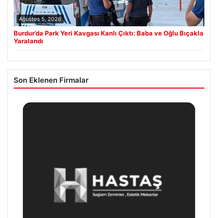
Ağustos 5, 2026
Burdur’da Park Yeri Kavgası Kanlı Çıktı: Baba ve Oğlu Bıçakla
Yaralandı
Son Eklenen Firmalar