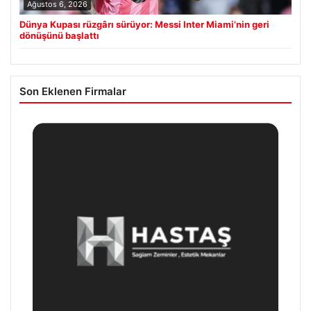
Ağustos 6, 2026
Dünya Kupası rüzgârı sürüyor: Messi Inter Miami’nin geri
dönüşünü başlattı
Son Eklenen Firmalar