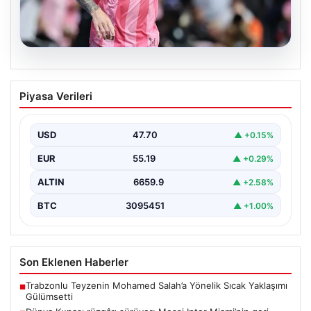
06.08.2026
Dünya Kupası rüzgârı sürüyor: Messi
Piyasa Verileri
Inter Miami’nin geri dönüşünü başlattı
Inter Miami, Leagues Cup maçında Atletico San Luis
karşısında geriye düştüğü bir mücadelede sahadan…
USD
47.70
▲ +0.15%
EUR
55.19
▲ +0.29%
ALTIN
6659.9
▲ +2.58%
BTC
3095451
▲ +1.00%
Son Eklenen Haberler
Trabzonlu Teyzenin Mohamed Salah’a Yönelik Sıcak Yaklaşımı
■
Gülümsetti