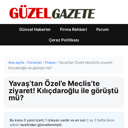
Güncel Haberler
Firma Rehberi
Forum
Çerez Politikası
Ana sayfa
›
Forumlar
›
Finans
›
Yavaş’tan Özel’e Meclis’te ziyaret!
Kılıçdaroğlu ile görüştü mü?
Yavaş’tan Özel’e Meclis’te
ziyaret! Kılıçdaroğlu ile görüştü
mü?
Bu konu 0 yanıt içerir, 1 izleyen vardır ve en son
2 ay 2 hafta önce
admin
tarafından güncellenmiştir.