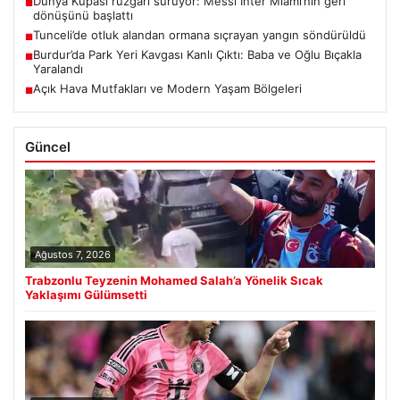
Dünya Kupası rüzgârı sürüyor: Messi Inter Miami’nin geri
■
dönüşünü başlattı
Tunceli’de otluk alandan ormana sıçrayan yangın söndürüldü
■
Burdur’da Park Yeri Kavgası Kanlı Çıktı: Baba ve Oğlu Bıçakla
■
Yaralandı
Açık Hava Mutfakları ve Modern Yaşam Bölgeleri
■
Güncel
Ağustos 7, 2026
Trabzonlu Teyzenin Mohamed Salah’a Yönelik Sıcak
Yaklaşımı Gülümsetti