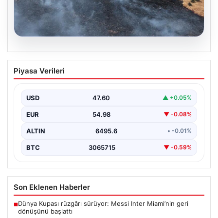
05.08.2026
Tunceli’de otluk alandan ormana
Piyasa Verileri
sıçrayan yangın söndürüldü
USD
47.60
▲ +0.05%
EUR
54.98
▼ -0.08%
ALTIN
6495.6
• -0.01%
BTC
3065715
▼ -0.59%
Son Eklenen Haberler
Dünya Kupası rüzgârı sürüyor: Messi Inter Miami’nin geri
■
dönüşünü başlattı