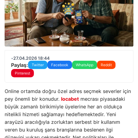
•
27.04.2026 18:44
Paylaş:
Twitter
Facebook
WhatsApp
Reddit
Pinterest
Online ortamda doğru özel adres seçmek severler için
pey önemli bir konudur.
locabet
mecrası piyasadaki
büyük zamanlı birikimiyle üyelerine her an oldukça
nitelikli hizmeti sağlamayı hedeflemektedir. Yeni
arayüzü aracılığıyla zorluktan serbest bir kullanım
veren bu kuruluş şans branşlarına beslenen ilgi
düzeyini yukarı çekmektedir. Net politikaları ile