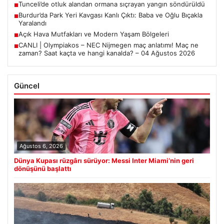
Tunceli’de otluk alandan ormana sıçrayan yangın söndürüldü
■
Burdur’da Park Yeri Kavgası Kanlı Çıktı: Baba ve Oğlu Bıçakla
■
Yaralandı
Açık Hava Mutfakları ve Modern Yaşam Bölgeleri
■
CANLI | Olympiakos – NEC Nijmegen maç anlatımı! Maç ne
■
zaman? Saat kaçta ve hangi kanalda? – 04 Ağustos 2026
Güncel
Ağustos 6, 2026
Dünya Kupası rüzgârı sürüyor: Messi Inter Miami’nin geri
dönüşünü başlattı