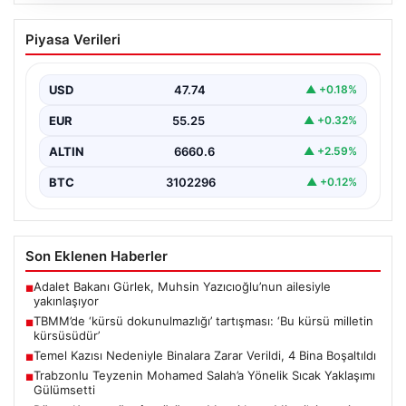
09.08.2026
TBMM’de ‘kürsü dokunulmazlığı’
Piyasa Verileri
tartışması: ‘Bu kürsü milletin
kürsüsüdür’
USD
47.74
▲ +0.18%
{“title”: “TBMM’de ‘Kürsü Dokunulmazlığı’ Tartışması: ‘Bu
Kürsü Milletin Kürsüsüdür'”, “content”: “ Türkiye Büyük
EUR
55.25
▲ +0.32%
Millet…
ALTIN
6660.6
▲ +2.59%
BTC
3102296
▲ +0.12%
Son Eklenen Haberler
Adalet Bakanı Gürlek, Muhsin Yazıcıoğlu’nun ailesiyle
■
yakınlaşıyor
TBMM’de ‘kürsü dokunulmazlığı’ tartışması: ‘Bu kürsü milletin
■
kürsüsüdür’
Temel Kazısı Nedeniyle Binalara Zarar Verildi, 4 Bina Boşaltıldı
■
Trabzonlu Teyzenin Mohamed Salah’a Yönelik Sıcak Yaklaşımı
■
Gülümsetti