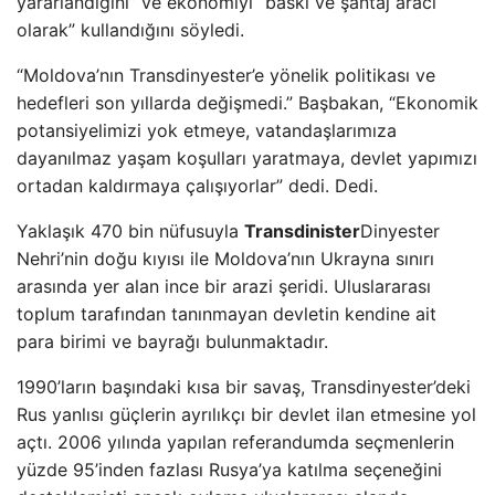
yararlandığını” ve ekonomiyi “baskı ve şantaj aracı
olarak” kullandığını söyledi.
“Moldova’nın Transdinyester’e yönelik politikası ve
hedefleri son yıllarda değişmedi.” Başbakan, “Ekonomik
potansiyelimizi yok etmeye, vatandaşlarımıza
dayanılmaz yaşam koşulları yaratmaya, devlet yapımızı
ortadan kaldırmaya çalışıyorlar” dedi. Dedi.
Yaklaşık 470 bin nüfusuyla
Transdinister
Dinyester
Nehri’nin doğu kıyısı ile Moldova’nın Ukrayna sınırı
arasında yer alan ince bir arazi şeridi. Uluslararası
toplum tarafından tanınmayan devletin kendine ait
para birimi ve bayrağı bulunmaktadır.
1990’ların başındaki kısa bir savaş, Transdinyester’deki
Rus yanlısı güçlerin ayrılıkçı bir devlet ilan etmesine yol
açtı. 2006 yılında yapılan referandumda seçmenlerin
yüzde 95’inden fazlası Rusya’ya katılma seçeneğini