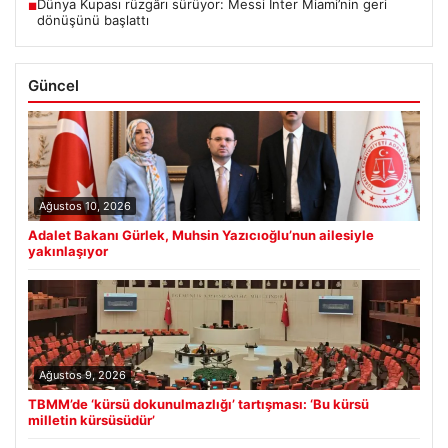
Dünya Kupası rüzgârı sürüyor: Messi Inter Miami’nin geri
■
dönüşünü başlattı
Güncel
Ağustos 10, 2026
Adalet Bakanı Gürlek, Muhsin Yazıcıoğlu’nun ailesiyle
yakınlaşıyor
Ağustos 9, 2026
TBMM’de ‘kürsü dokunulmazlığı’ tartışması: ‘Bu kürsü
milletin kürsüsüdür’