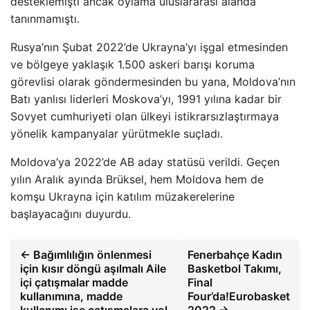
desteklemişti ancak oylama uluslararası alanda
tanınmamıştı.
Rusya’nın Şubat 2022’de Ukrayna’yı işgal etmesinden
ve bölgeye yaklaşık 1.500 askeri barışı koruma
görevlisi olarak göndermesinden bu yana, Moldova’nın
Batı yanlısı liderleri Moskova’yı, 1991 yılına kadar bir
Sovyet cumhuriyeti olan ülkeyi istikrarsızlaştırmaya
yönelik kampanyalar yürütmekle suçladı.
Moldova’ya 2022’de AB aday statüsü verildi. Geçen
yılın Aralık ayında Brüksel, hem Moldova hem de
komşu Ukrayna için katılım müzakerelerine
başlayacağını duyurdu.
← Bağımlılığın önlenmesi
Fenerbahçe Kadın
için kısır döngü aşılmalı Aile
Basketbol Takımı,
içi çatışmalar madde
Final
kullanımına, madde
Four’da!Eurobasket