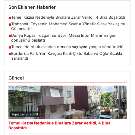
Son Eklenen Haberler
Temel Kazısı Nedeniyle Binalara Zarar Verildi, 4 Bina Boşaltıldı
■
Trabzonlu Teyzenin Mohamed Salah’a Yönelik Sıcak Yaklaşımı
■
Gülümsetti
Dünya Kupası rüzgârı sürüyor: Messi Inter Miami’nin geri
■
dönüşünü başlattı
Tunceli’de otluk alandan ormana sıçrayan yangın söndürüldü
■
Burdur’da Park Yeri Kavgası Kanlı Çıktı: Baba ve Oğlu Bıçakla
■
Yaralandı
Güncel
Ağustos 8, 2026
Temel Kazısı Nedeniyle Binalara Zarar Verildi, 4 Bina
Boşaltıldı