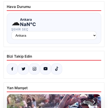
Hava Durumu
☁
Ankara
NaN°C
ŞEHIR SEÇ
Bizi Takip Edin
Yan Manşet