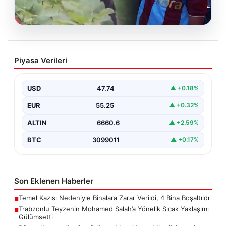
07.08.2026
Trabzonlu Teyzenin Mohamed Salah’a
Piyasa Verileri
Yönelik Sıcak Yaklaşımı Gülümsetti
Trabzonspor’un yeni transferi, dünya yıldızı Mohamed
Salah, bir reklam filmi çekimi için Trabzon’un Araklı…
USD
47.74
▲ +0.18%
EUR
55.25
▲ +0.32%
ALTIN
6660.6
▲ +2.59%
BTC
3099011
▲ +0.17%
Son Eklenen Haberler
Temel Kazısı Nedeniyle Binalara Zarar Verildi, 4 Bina Boşaltıldı
■
Trabzonlu Teyzenin Mohamed Salah’a Yönelik Sıcak Yaklaşımı
■
Gülümsetti