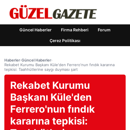
Güncel Haberler
Firma Rehberi
Forum
Çerez Politikası
Haberler
›
Güncel Haberler
›
Rekabet Kurumu Başkanı Küle'den Ferrero'nun fındık kararına
tepkisi: Taahhütlerine saygı duyması şart
Rekabet Kurumu
Başkanı Küle'den
Ferrero'nun fındık
kararına tepkisi: