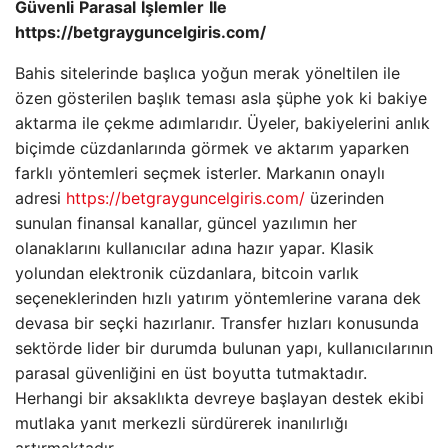
Güvenli
Parasal
İşlemler
İle
https://betgrayguncelgiris.com/
Bahis sitelerinde başlıca yoğun merak yöneltilen ile
özen gösterilen başlık teması asla şüphe yok ki bakiye
aktarma ile çekme adımlarıdır. Üyeler, bakiyelerini anlık
biçimde cüzdanlarında görmek ve aktarım yaparken
farklı yöntemleri seçmek isterler. Markanın onaylı
adresi
https://betgrayguncelgiris.com/
üzerinden
sunulan finansal kanallar, güncel yazılımın her
olanaklarını kullanıcılar adına hazır yapar. Klasik
yolundan elektronik cüzdanlara, bitcoin varlık
seçeneklerinden hızlı yatırım yöntemlerine varana dek
devasa bir seçki hazırlanır. Transfer hızları konusunda
sektörde lider bir durumda bulunan yapı, kullanıcılarının
parasal güvenliğini en üst boyutta tutmaktadır.
Herhangi bir aksaklıkta devreye başlayan destek ekibi
mutlaka yanıt merkezli sürdürerek inanılırlığı