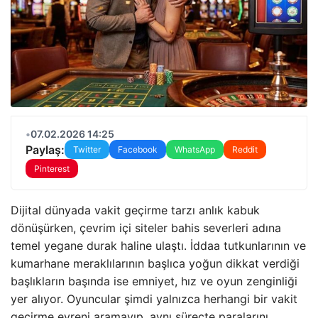
•
07.02.2026 14:25
Paylaş:
Twitter
Facebook
WhatsApp
Reddit
Pinterest
Dijital dünyada vakit geçirme tarzı anlık kabuk
dönüşürken, çevrim içi siteler bahis severleri adına
temel yegane durak haline ulaştı. İddaa tutkunlarının ve
kumarhane meraklılarının başlıca yoğun dikkat verdiği
başlıkların başında ise emniyet, hız ve oyun zenginliği
yer alıyor. Oyuncular şimdi yalnızca herhangi bir vakit
geçirme evreni aramayıp, aynı süreçte paralarını