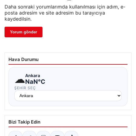
Daha sonraki yorumlarımda kullanılması için adım, e-
posta adresim ve site adresim bu tarayıcıya
kaydedilsin.
Hava Durumu
☁
Ankara
NaN°C
ŞEHIR SEÇ
Bizi Takip Edin