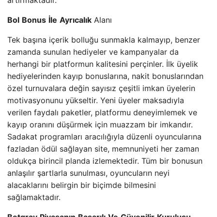
artırmaktadır.
Bol
Bonus
İle
Ayrıcalık
Alanı
Tek başına içerik bolluğu sunmakla kalmayıp, benzer
zamanda sunulan hediyeler ve kampanyalar da
herhangi bir platformun kalitesini perçinler. İlk üyelik
hediyelerinden kayıp bonuslarına, nakit bonuslarından
özel turnuvalara değin sayısız çeşitli imkan üyelerin
motivasyonunu yükseltir. Yeni üyeler maksadıyla
verilen faydalı paketler, platformu deneyimlemek ve
kayıp oranını düşürmek için muazzam bir imkandır.
Sadakat programları aracılığıyla düzenli oyuncularına
fazladan ödül sağlayan site, memnuniyeti her zaman
oldukça birincil planda izlemektedir. Tüm bir bonusun
anlaşılır şartlarla sunulması, oyuncuların neyi
alacaklarını belirgin bir biçimde bilmesini
sağlamaktadır.