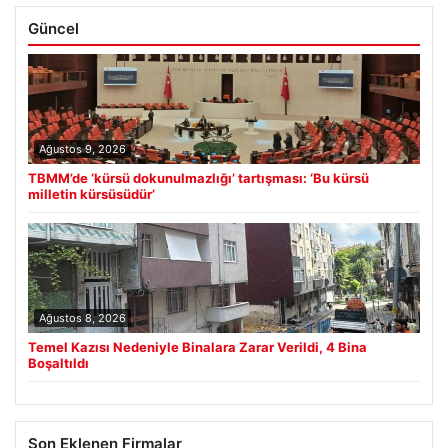
Güncel
Ağustos 9, 2026
TBMM’de ‘kürsü dokunulmazlığı’ tartışması: ‘Bu kürsü
milletin kürsüsüdür’
Ağustos 8, 2026
Temel Kazısı Nedeniyle Binalara Zarar Verildi, 4 Bina
Boşaltıldı
Son Eklenen Firmalar