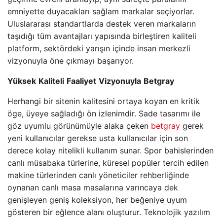
emniyette duyacakları sağlam markalar seçiyorlar.
Uluslararası standartlarda destek veren markaların
taşıdığı tüm avantajları yapısında birleştiren kaliteli
platform, sektördeki yarışın içinde insan merkezli
vizyonuyla öne çıkmayı başarıyor.
Yüksek
Kaliteli
Faaliyet
Vizyonuyla
Betgray
Herhangi bir sitenin kalitesini ortaya koyan en kritik
öge, üyeye sağladığı ön izlenimdir. Sade tasarımı ile
göz uyumlu görünümüyle alaka çeken
betgray
gerek
yeni kullanıcılar gerekse usta kullanıcılar için son
derece kolay nitelikli kullanım sunar. Spor bahislerinden
canlı müsabaka türlerine, küresel popüler tercih edilen
makine türlerinden canlı yöneticiler rehberliğinde
oynanan canlı masa masalarına varıncaya dek
genişleyen geniş koleksiyon, her beğeniye uyum
gösteren bir eğlence alanı oluşturur. Teknolojik yazılım