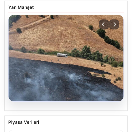
Yan Manşet
05.08.2026
Tunceli’de otluk alandan ormana
Piyasa Verileri
sıçrayan yangın söndürüldü