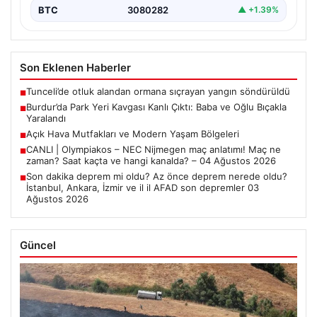
BTC
3080282
▲ +1.39%
Son Eklenen Haberler
Tunceli’de otluk alandan ormana sıçrayan yangın söndürüldü
■
Burdur’da Park Yeri Kavgası Kanlı Çıktı: Baba ve Oğlu Bıçakla
■
Yaralandı
Açık Hava Mutfakları ve Modern Yaşam Bölgeleri
■
CANLI | Olympiakos – NEC Nijmegen maç anlatımı! Maç ne
■
zaman? Saat kaçta ve hangi kanalda? – 04 Ağustos 2026
Son dakika deprem mi oldu? Az önce deprem nerede oldu?
■
İstanbul, Ankara, İzmir ve il il AFAD son depremler 03
Ağustos 2026
Güncel