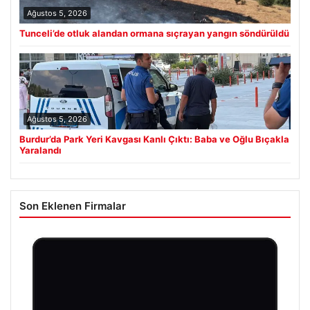
Ağustos 5, 2026
Tunceli’de otluk alandan ormana sıçrayan yangın söndürüldü
Ağustos 5, 2026
Burdur’da Park Yeri Kavgası Kanlı Çıktı: Baba ve Oğlu Bıçakla
Yaralandı
Son Eklenen Firmalar