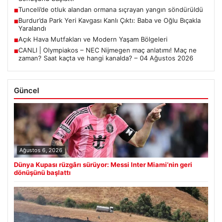
Tunceli’de otluk alandan ormana sıçrayan yangın söndürüldü
■
Burdur’da Park Yeri Kavgası Kanlı Çıktı: Baba ve Oğlu Bıçakla
■
Yaralandı
Açık Hava Mutfakları ve Modern Yaşam Bölgeleri
■
CANLI | Olympiakos – NEC Nijmegen maç anlatımı! Maç ne
■
zaman? Saat kaçta ve hangi kanalda? – 04 Ağustos 2026
Güncel
Ağustos 6, 2026
Dünya Kupası rüzgârı sürüyor: Messi Inter Miami’nin geri
dönüşünü başlattı