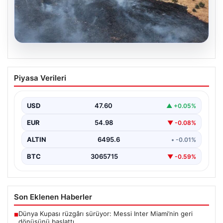
05.08.2026
Tunceli’de otluk alandan ormana
Piyasa Verileri
sıçrayan yangın söndürüldü
USD
47.60
▲ +0.05%
EUR
54.98
▼ -0.08%
ALTIN
6495.6
• -0.01%
BTC
3065715
▼ -0.59%
Son Eklenen Haberler
Dünya Kupası rüzgârı sürüyor: Messi Inter Miami’nin geri
■
dönüşünü başlattı