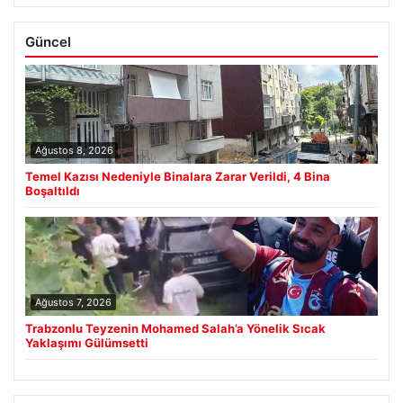
Güncel
Ağustos 8, 2026
Temel Kazısı Nedeniyle Binalara Zarar Verildi, 4 Bina
Boşaltıldı
Ağustos 7, 2026
Trabzonlu Teyzenin Mohamed Salah’a Yönelik Sıcak
Yaklaşımı Gülümsetti