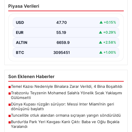
Trabzonlu Teyzenin Mohamed Salah’a
Piyasa Verileri
Yönelik Sıcak Yaklaşımı Gülümsetti
Trabzonspor’un yeni transferi, dünya yıldızı Mohamed
Salah, bir reklam filmi çekimi için Trabzon’un Araklı…
USD
47.70
▲ +0.15%
EUR
55.19
▲ +0.29%
ALTIN
6659.9
▲ +2.58%
BTC
3095451
▲ +1.00%
Son Eklenen Haberler
Temel Kazısı Nedeniyle Binalara Zarar Verildi, 4 Bina Boşaltıldı
■
Trabzonlu Teyzenin Mohamed Salah’a Yönelik Sıcak Yaklaşımı
■
Gülümsetti
Dünya Kupası rüzgârı sürüyor: Messi Inter Miami’nin geri
■
dönüşünü başlattı
Tunceli’de otluk alandan ormana sıçrayan yangın söndürüldü
■
Burdur’da Park Yeri Kavgası Kanlı Çıktı: Baba ve Oğlu Bıçakla
■
Yaralandı