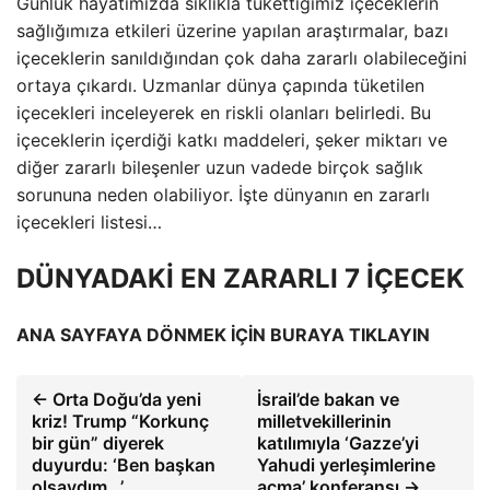
Günlük hayatımızda sıklıkla tükettiğimiz içeceklerin
sağlığımıza etkileri üzerine yapılan araştırmalar, bazı
içeceklerin sanıldığından çok daha zararlı olabileceğini
ortaya çıkardı. Uzmanlar dünya çapında tüketilen
içecekleri inceleyerek en riskli olanları belirledi. Bu
içeceklerin içerdiği katkı maddeleri, şeker miktarı ve
diğer zararlı bileşenler uzun vadede birçok sağlık
sorununa neden olabiliyor. İşte dünyanın en zararlı
içecekleri listesi…
DÜNYADAKİ EN ZARARLI 7 İÇECEK
ANA SAYFAYA DÖNMEK İÇİN BURAYA TIKLAYIN
← Orta Doğu’da yeni
İsrail’de bakan ve
kriz! Trump “Korkunç
milletvekillerinin
bir gün” diyerek
katılımıyla ‘Gazze’yi
duyurdu: ‘Ben başkan
Yahudi yerleşimlerine
olsaydım…’
açma’ konferansı →